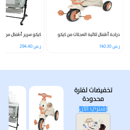
دراجة أطفال ثلاثية العجلات من كيكو
كيكو سرير أطفال من مز
مزودة بالموسيقى والضوء
ناموسية
ر.س
140.30
ر.س
294.40
تخفيضات لفترة
محدودة
إشتري الآن