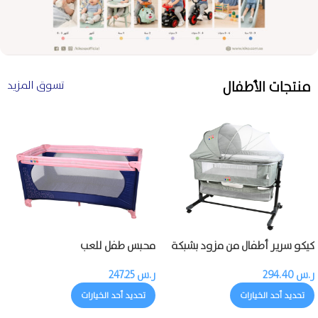
منتجات الأطفال
تسوق المزيد
كيكو سرير أطفال من مزود بشبكة
محبس طفل للعب
ناموسية
ر.س
294.40
ر.س
247.25
تحديد أحد الخيارات
تحديد أحد الخيارات