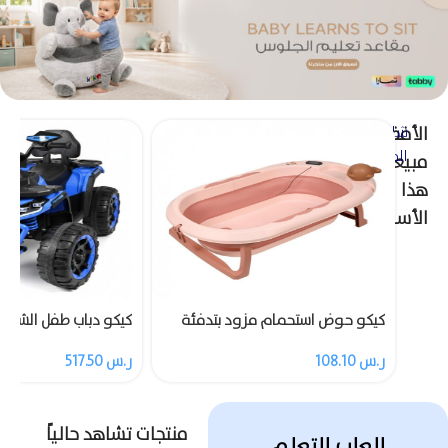
الأفضل
شاهد
المزيد
مبيعاً
هذا
الأسبوع
كيكو حوض استحمام مزود بتدفئة
4 عجلات مع ريموت
ر.س
108.10
ر.س
517.50
منتجات تشاهد حالياً
العاب التعلم