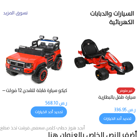
السيارات والدبابات
تسوق المزيد
الكهربائية
كيكو سيارة قابلة للشحن 12 فولت –
غير متوفر
محركان مع ريموت
سيارة طفل بالبطارية
ر.س
568.10
ر.س
336.95
تحديد أحد الخيارات
تحديد أحد الخيارات
أبجد هوز حطي كلمن سعفص قرشت ثخذ ضظغ
أضف النص الخاص بالعنوان هنا