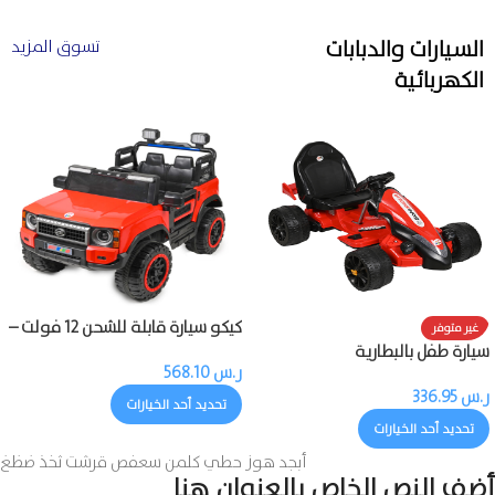
السيارات والدبابات
تسوق المزيد
الكهربائية
كيكو سيارة قابلة للشحن 12 فولت –
غير متوفر
محركان مع ريموت
سيارة طفل بالبطارية
ر.س
568.10
ر.س
336.95
تحديد أحد الخيارات
تحديد أحد الخيارات
أبجد هوز حطي كلمن سعفص قرشت ثخذ ضظغ
أضف النص الخاص بالعنوان هنا