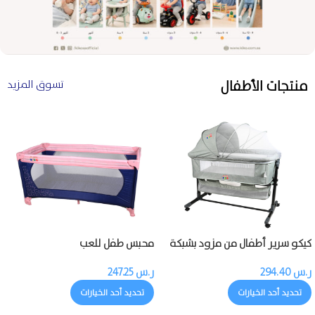
منتجات الأطفال
تسوق المزيد
كيكو سرير أطفال من مزود بشبكة
محبس طفل للعب
ناموسية
ر.س
294.40
ر.س
247.25
تحديد أحد الخيارات
تحديد أحد الخيارات