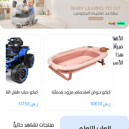
الأفضل
شاهد
المزيد
مبيعاً
هذا
الأسبوع
كيكو حوض استحمام مزود بتدفئة
4 عجلات مع ريموت
ر.س
108.10
ر.س
517.50
منتجات تشاهد حالياً
العاب التعلم