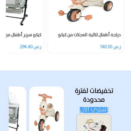
دراجة أطفال ثلاثية العجلات من كيكو
كيكو سرير أطفال من مز
مزودة بالموسيقى والضوء
ناموسية
ر.س
140.30
ر.س
294.40
تخفيضات لفترة
محدودة
إشتري الآن