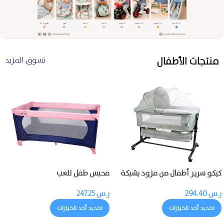
منتجات الأطفال
تسوق المزيد
كيكو سرير أطفال من مزود بشبكة
محبس طفل للعب
ناموسية
ر.س
294.40
ر.س
247.25
تحديد أحد الخيارات
تحديد أحد الخيارات