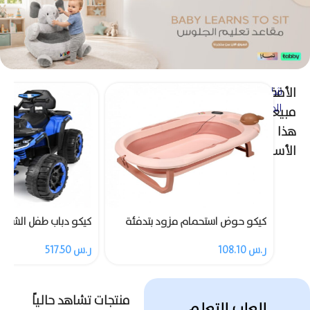
الأفضل
شاهد
المزيد
مبيعاً
هذا
الأسبوع
كيكو حوض استحمام مزود بتدفئة
4 عجلات مع ريموت
ر.س
108.10
ر.س
517.50
منتجات تشاهد حالياً
العاب التعلم