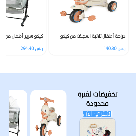
دراجة أطفال ثلاثية العجلات من كيكو
كيكو سرير أطفال من مز
مزودة بالموسيقى والضوء
ناموسية
ر.س
140.30
ر.س
294.40
تخفيضات لفترة
محدودة
إشتري الآن