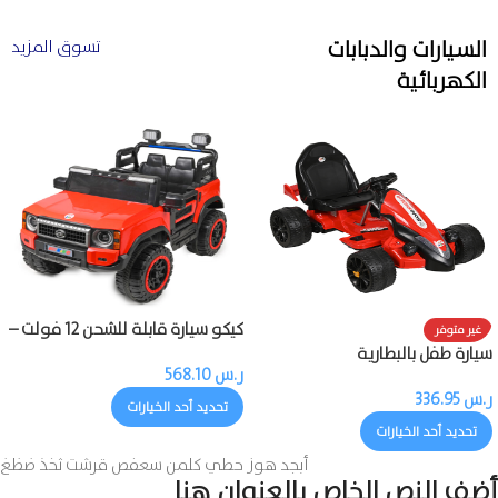
السيارات والدبابات
تسوق المزيد
الكهربائية
كيكو سيارة قابلة للشحن 12 فولت –
غير متوفر
محركان مع ريموت
سيارة طفل بالبطارية
ر.س
568.10
ر.س
336.95
تحديد أحد الخيارات
تحديد أحد الخيارات
أبجد هوز حطي كلمن سعفص قرشت ثخذ ضظغ
أضف النص الخاص بالعنوان هنا