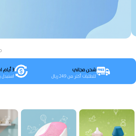
شحن مجاني
3 أيام استبدال واسترجاع
للطلبات أكثر من 249 ريال
استبدل وا