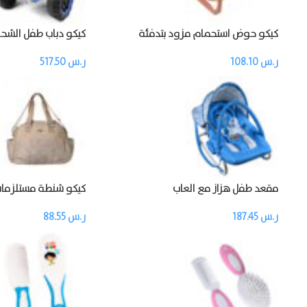
كيكو حوض استحمام مزود بتدفئة
عجلات مع ريموت
ر.س
108.10
ر.س
517.50
مقعد طفل هزاز مع العاب
كيكو شنطة مستلزمات
ر.س
187.45
ر.س
88.55