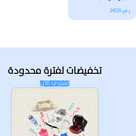
ر.س
247.25
تخفيضات لفترة محدودة
إشتري الآن