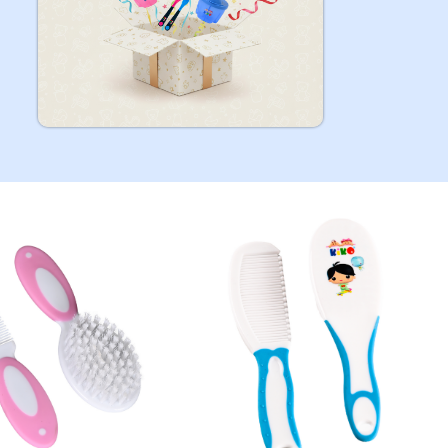
دراجة أطف
مزودة ب
ر.س
140.30
تحديد أح