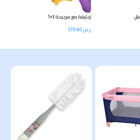
فل
زحليقة مع مرجيحة 3×1
ر.س
579.60