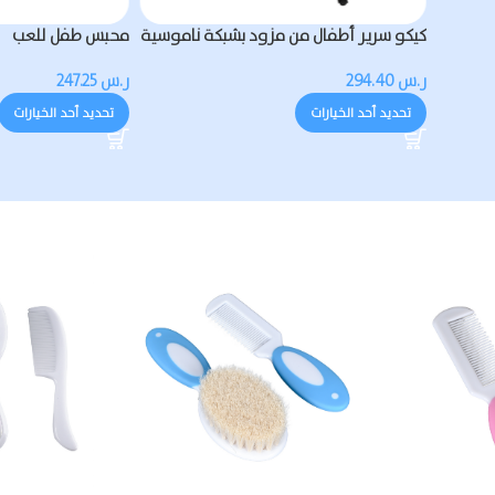
ال ثلاثية العجلات من كيكو
كيكو سرير أطفال من مزود بشبكة نام
الموسيقى والضوء
ر.س
294.40
د الخيارات
تحديد أحد الخيارات