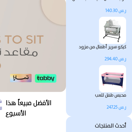
كيكو مزودة بالموسيقى
ر.س
140.30
والضوء
كيكو سرير أطفال من مزود
بشبكة ناموسية
ر.س
294.40
محبس طفل للعب
ش
الأفضل مبيعاً هذا
ر.س
247.25
ال
الأسبوع
أحدث المنتجات