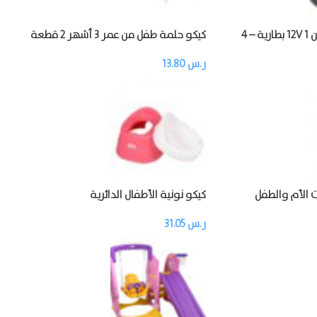
كيكو دباب طفل الشحن 12V 1 بطارية – 4
كيكو حلمة طفل من عمر 3 أشهر 2 قطعة
ر.س
13.80
 الأم والطفل
كيكو نونية الأطفال الدائرية
ر.س
31.05