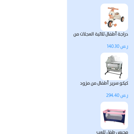
دراجة أطفال ثلاثية العجلات من
كيكو مزودة بالموسيقى
ر.س
140.30
والضوء
كيكو سرير أطفال من مزود
بشبكة ناموسية
ر.س
294.40
محبس طفل للعب