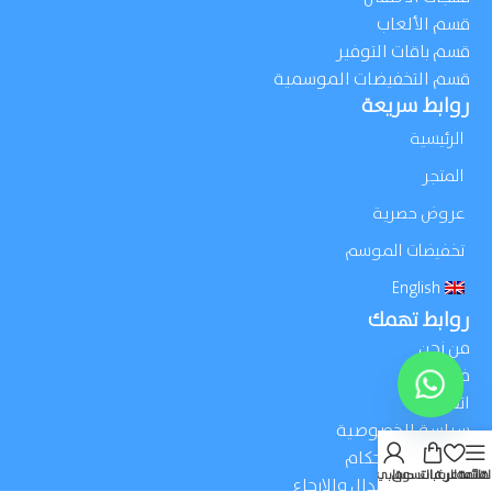
قسم الألعاب
قسم باقات التوفير
قسم التخفيضات الموسمية
روابط سريعة
الرئيسية
المتجر
عروض حصرية
تخفيضات الموسم
English
روابط تهمك
من نحن
فروعنا
اتصل بنا
Open
سياسة الخصوصية
chaty
الشروط والأحكام
لقائمة
قائمة الرغبات
عربة التسوق
حسابي
سياسة الإستبدال والإرجاع