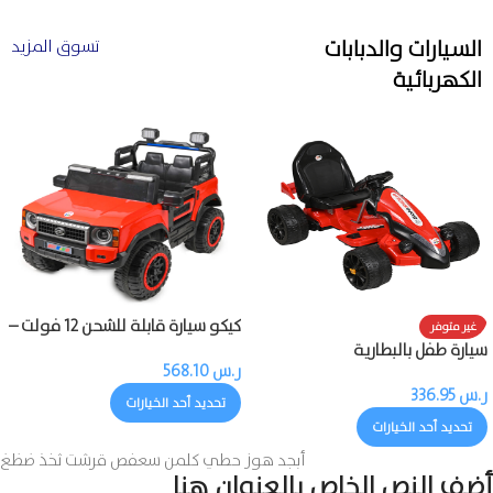
السيارات والدبابات
تسوق المزيد
الكهربائية
كيكو سيارة قابلة للشحن 12 فولت –
غير متوفر
محركان مع ريموت
سيارة طفل بالبطارية
ر.س
568.10
ر.س
336.95
تحديد أحد الخيارات
تحديد أحد الخيارات
أبجد هوز حطي كلمن سعفص قرشت ثخذ ضظغ
أضف النص الخاص بالعنوان هنا