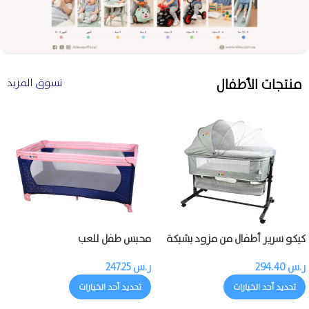
منتجات الأطفال
تسوق المزيد
كيكو سرير أطفال من مزود بشبكة
محبس طفل للعب
ناموسية
ر.س
294.40
ر.س
247.25
تحديد أحد الخيارات
تحديد أحد الخيارات