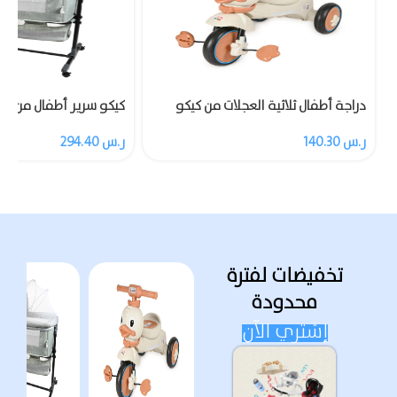
دراجة أطفال ثلاثية العجلات من كيكو
كيكو سرير أطفال من مز
مزودة بالموسيقى والضوء
ناموسية
ر.س
140.30
ر.س
294.40
تخفيضات لفترة
محدودة
إشتري الآن