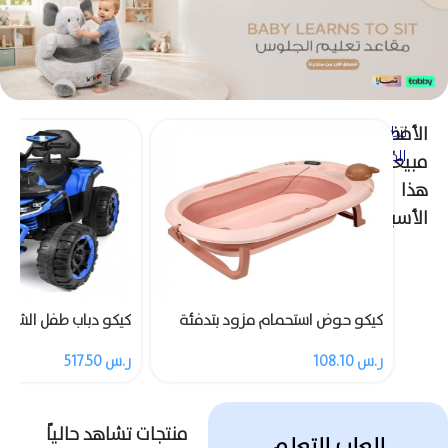
الأفضل
شاهد
المزيد
مبيعاً
هذا
الأسبوع
كيكو حوض استحمام مزود بتدفئة
4 عجلات مع ريموت
ر.س
108.10
ر.س
517.50
منتجات تشاهد حالياً
العاب التعلم