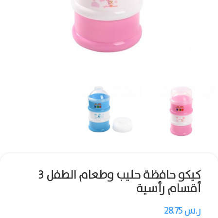
كيكو حافظة حليب وطعام الطفل 3
أقسام رأسية
ر.س
28.75