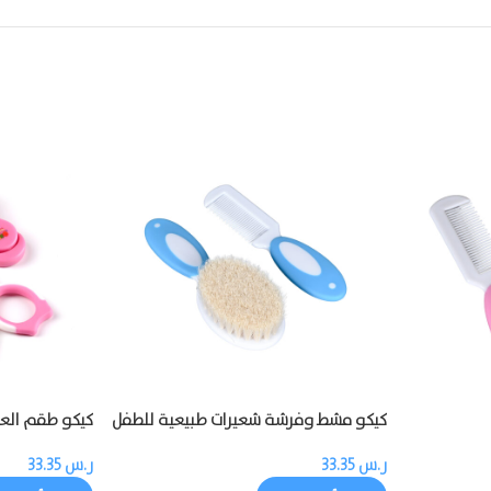
كيكو مشط وفرشة شعيرات طبيعية للطفل
كيكو طقم العناية
ر.س
33.35
ر.س
33.35