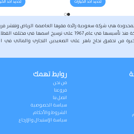
تحديد أحد الخيارات
تحديد أحد الخي
لمحدودة هي شركة سعودية رائدة مقرها العاصمة الرياض وتنتشر ف
أرجاء المملكة. دأبت الشركة منذ تأسيسها في عام 1967 على ترسيخ اسمها في
يرة من تحقيق نجاح باهر على الصعيدين التجاري والمالي في ال
ة
روابط تهمك
من نحن
فروعنا
اتصل بنا
سياسة الخصوصية
الشروط والأحكام
سياسة الإستبدال والإرجاع