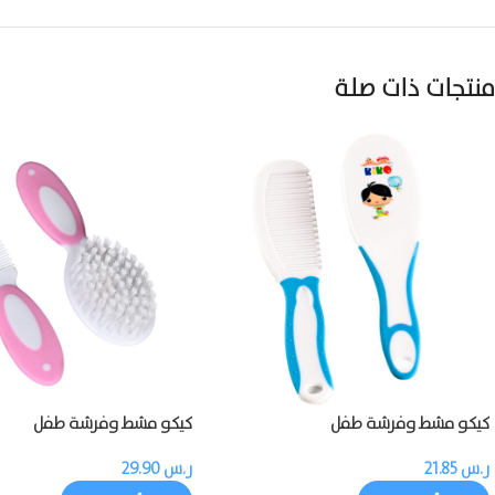
منتجات ذات صلة
كيكو مشط وفرشة طفل
كيكو مشط وفرشة طفل
ر.س
21.85
ر.س
29.90