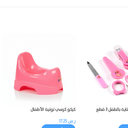
 بالطفل 3 قطع
كيكو كرسي نونية الأطفال
ر.س
17.25