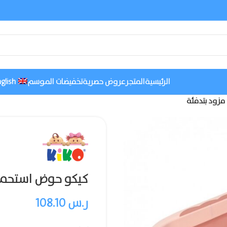
الرئيسية
المتجر
عروض حصرية
تخفيضات الموسم
glish
زود بتدفئة
كيكو حوض استحما
ر.س
108.10