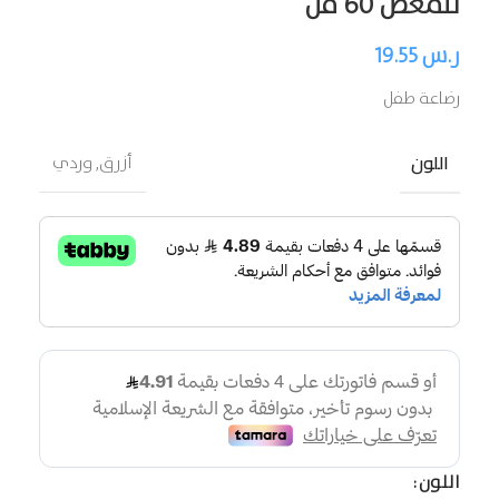
للمغص 60 مل
ر.س
19.55
رضاعة طفل
اللون
أزرق
,
وردي
اللون