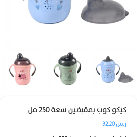
كيكو كوب بمقبضين سعة 250 مل
ر.س
32.20