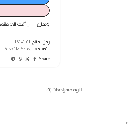
قارن
أضف الى قائمة
رمز المنتج:
01-16141
التصنيف:
الرضاعة والتغذية
Share:
الوصف
مراجعات (0)