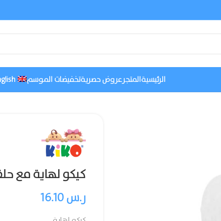
الرئيسية
المتجر
عروض حصرية
تخفيضات الموسم
glish
كيكو لهاية مع حل
ر.س
16.10
كيكو لهاية