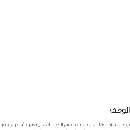
الوصف
يوفر ملمسًا ناعمًا للغاية يشبه ملمس الثدي للأطفال بعمر 3 أشهر فما فوق.