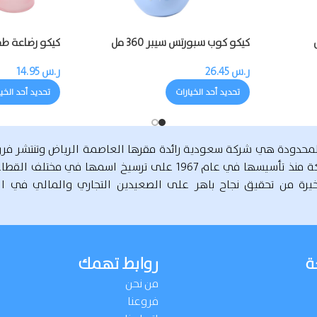
كيكو كوب سبورتس سيبر 360 مل
سيلكون
ر.س
26.45
ر.س
14.95
تحديد أحد الخيارات
تحديد أحد الخي
لمحدودة هي شركة سعودية رائدة مقرها العاصمة الرياض وتنتشر ف
أرجاء المملكة. دأبت الشركة منذ تأسيسها في عام 1967 على ترسيخ اسمها في
يرة من تحقيق نجاح باهر على الصعيدين التجاري والمالي في ال
ة
روابط تهمك
من نحن
فروعنا