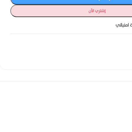
إشتري الآن
 امنياتي