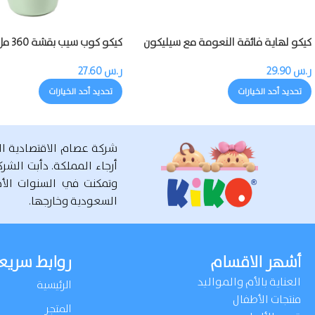
كيكو لهاية فائقة النعومة مع سيليكون
كيكو كوب سيب بقشة 360 مل
ر.س
29.90
ر.س
27.60
تحديد أحد الخيارات
تحديد أحد الخيارات
شركة عصام الاقتصادية ا
وتمكنت في السنوات الأخ
السعودية وخارجها.
أشهر الاقسام
روابط سريع
العناية بالأم والمواليد
الرئيسية
منتجات الأطفال
المتجر