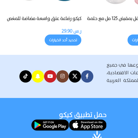
كيكو رضاعة طفل بمقبض 125 مل مع حلمة
كيكو رضاعة عنق واسعة مضاضة للمغص
125 مل
ر.س
29.90
ارات
تحديد أحد الخيارات
روعها في جميع
 مختلف القطاعات الاقتصادية،
مملكة العربية
حمل تطبيق كيكو