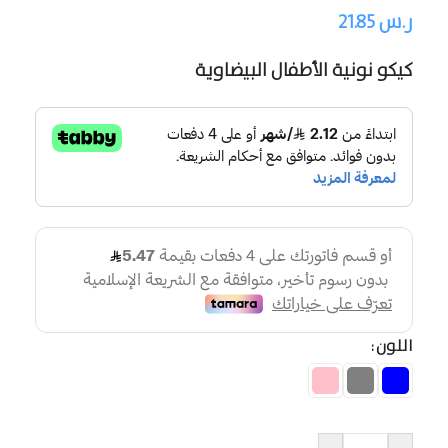
ر.س
21.85
كيكو نونية الأطفال البيضاوية
اللون