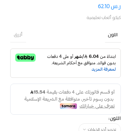
ر.س
62.10
كيكو ألعاب تعليمية
اللون
أزرق
اللون