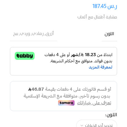
ر.س
187.45
مشاية أطفال مع ألعاب
اللون
أزرق
,
رمادي
,
وردي
,
بيج
اللون